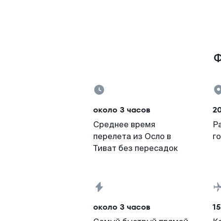
Ф
около 3 часов
2
Среднее время
Р
перелета из Осло в
г
Тиват без пересадок
около 3 часов
15