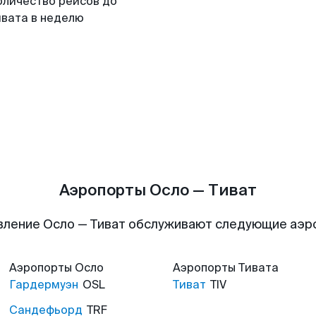
оличество рейсов до
ивата в неделю
Аэропорты Осло — Тиват
вление Осло — Тиват обслуживают следующие аэр
Аэропорты
Осло
Аэропорты
Тивата
Гардермуэн
OSL
Тиват
TIV
Сандефьорд
TRF