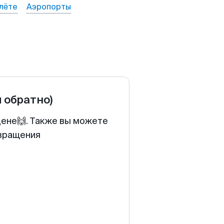
лёте
Аэропорты
и обратно)
цене🙌. Также вы можете
звращения