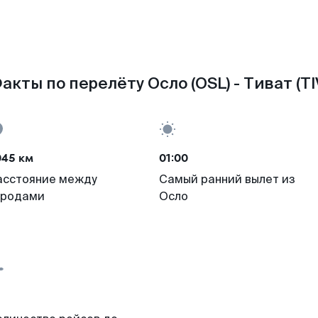
акты по перелёту Осло (OSL) - Тиват (TI
045 км
01:00
асстояние между
Самый ранний вылет из
ородами
Осло