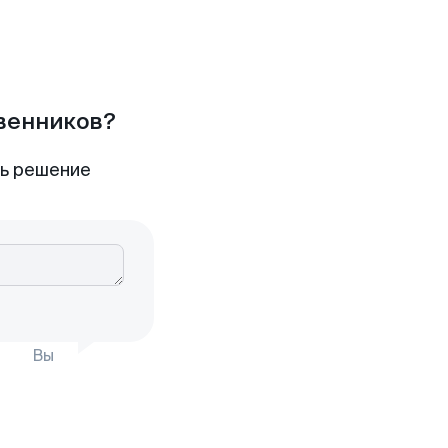
твенников?
ть решение
Вы