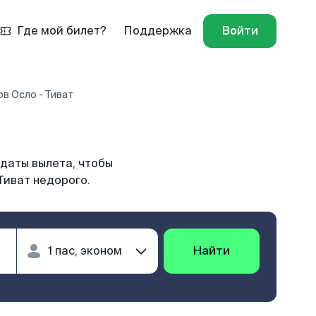
Где мой билет?
Поддержка
Войти
в Осло - Тиват
 даты вылета, чтобы
Тиват недорого.
Найти