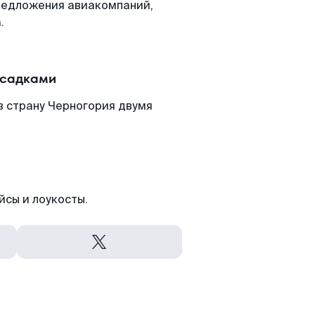
редложения авиакомпаний,
.
есадками
в страну Черногория двумя
йсы и лоукосты.