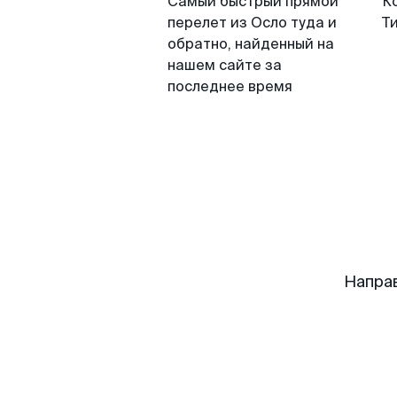
Самый быстрый прямой
К
перелет из Осло туда и
Т
обратно, найденный на
нашем сайте за
последнее время
Напра