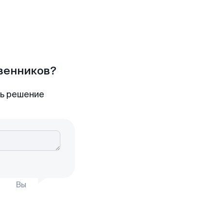
твенников?
ть решение
Вы