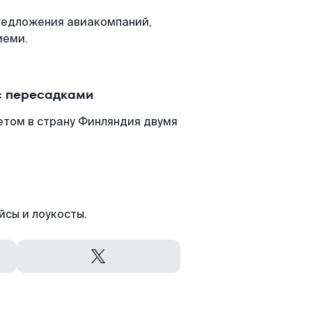
редложения авиакомпаний,
иеми.
с пересадками
етом в страну Финляндия двумя
йсы и лоукосты.