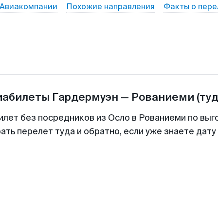
Авиакомпании
Похожие направления
Факты о пере
иабилеты
Гардермуэн
—
Рованиеми
(ту
илет без посредников из Осло в Рованиеми по выг
ть перелет туда и обратно, если уже знаете дат