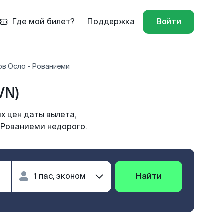
Где мой билет?
Поддержка
Войти
ов Осло - Рованиеми
VN)
х цен даты вылета,
в Рованиеми недорого.
Найти