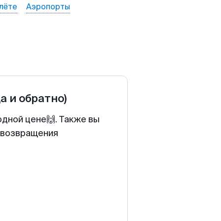
лёте
Аэропорты
да и обратно)
одной цене🙌. Также вы
у возвращения