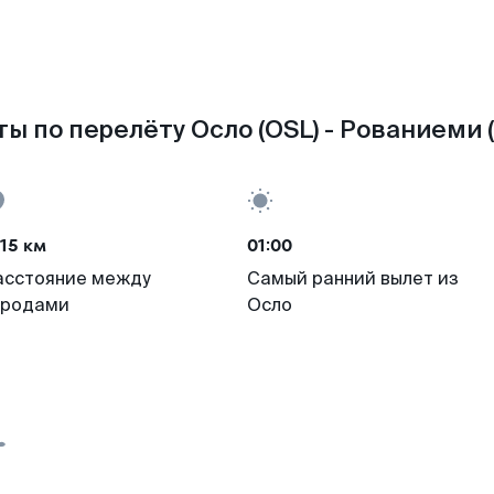
ы по перелёту Осло (OSL) - Рованиеми 
15 км
01:00
асстояние между
Самый ранний вылет из
ородами
Осло