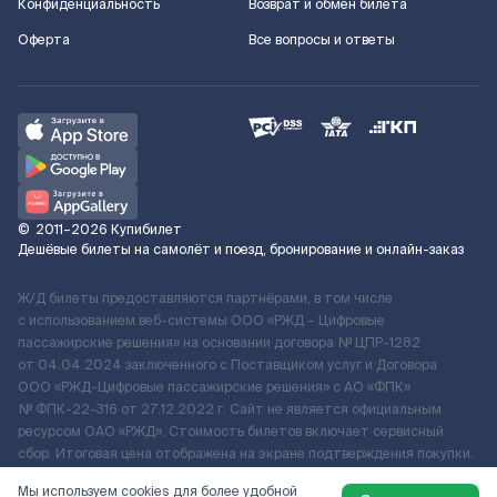
Конфиденциальность
Возврат и обмен билета
Оферта
Все вопросы и ответы
©
2011–2026
Купибилет
Дешёвые билеты на самолёт и поезд, бронирование и онлайн-заказ
Ж/Д билеты предоставляются партнёрами, в том числе
с использованием веб-системы ООО «РЖД – Цифровые
пассажирские решения» на основании договора № ЦПР-1282
от 04.04.2024 заключенного с Поставщиком услуг и Договора
ООО «РЖД-Цифровые пассажирские решения» c АО «ФПК»
№ ФПК-22-316 от 27.12.2022 г. Сайт не является официальным
ресурсом ОАО «РЖД». Стоимость билетов включает сервисный
сбор. Итоговая цена отображена на экране подтверждения покупки.
По вопросам рассмотрения обращений, жалоб, претензий граждан
Мы используем cookies для более удобной