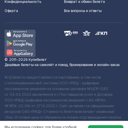
Конфиденциальность
Возврат и обмен билета
Оферта
Все вопросы и ответы
©
2011–2026
Купибилет
Дешёвые билеты на самолёт и поезд, бронирование и онлайн-заказ
Ж/Д билеты предоставляются партнёрами, в том числе
с использованием веб-системы ООО «РЖД – Цифровые
пассажирские решения» на основании договора № ЦПР-1282
от 04.04.2024 заключенного с Поставщиком услуг и Договора
ООО «РЖД-Цифровые пассажирские решения» c АО «ФПК»
№ ФПК-22-316 от 27.12.2022 г. Сайт не является официальным
ресурсом ОАО «РЖД». Стоимость билетов включает сервисный
сбор. Итоговая цена отображена на экране подтверждения покупки.
По вопросам рассмотрения обращений, жалоб, претензий граждан
Мы используем cookies для более удобной