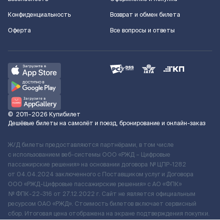
Конфиденциальность
Возврат и обмен билета
Оферта
Все вопросы и ответы
©
2011–2026
Купибилет
Дешёвые билеты на самолёт и поезд, бронирование и онлайн-заказ
Ж/Д билеты предоставляются партнёрами, в том числе
с использованием веб-системы ООО «РЖД – Цифровые
пассажирские решения» на основании договора № ЦПР-1282
от 04.04.2024 заключенного с Поставщиком услуг и Договора
ООО «РЖД-Цифровые пассажирские решения» c АО «ФПК»
№ ФПК-22-316 от 27.12.2022 г. Сайт не является официальным
ресурсом ОАО «РЖД». Стоимость билетов включает сервисный
сбор. Итоговая цена отображена на экране подтверждения покупки.