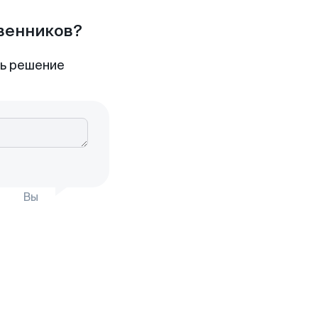
твенников?
ть решение
Вы