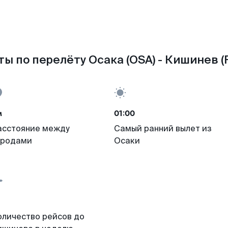
ы по перелёту Осака (OSA) - Кишинев 
м
01:00
асстояние между
Самый ранний вылет из
ородами
Осаки
оличество рейсов до