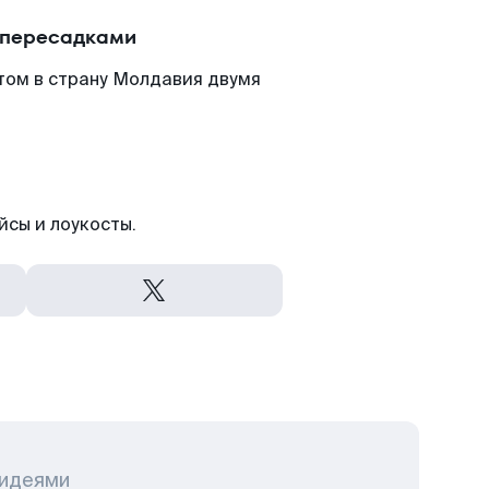
 пересадками
том в страну Молдавия двумя
йсы и лоукосты.
 идеями