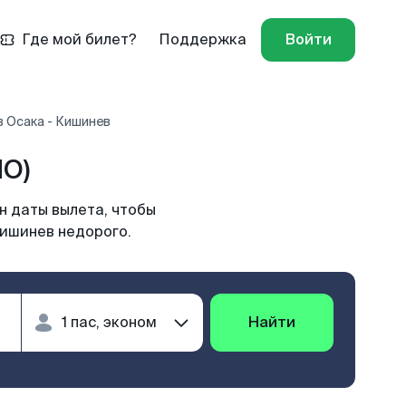
Где мой билет?
Поддержка
Войти
 Осака - Кишинев
MO)
н даты вылета, чтобы
Кишинев недорого.
Найти