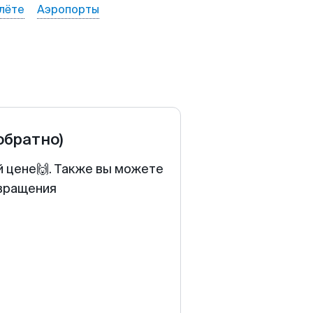
лёте
Аэропорты
обратно)
й цене🙌. Также вы можете
звращения