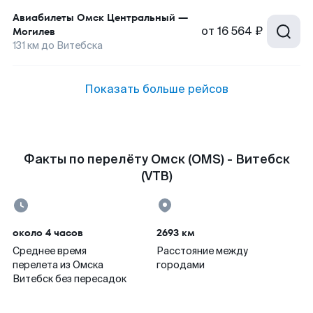
Авиабилеты
Омск Центральный
—
от
16 564 ₽
Могилев
131
км до
Витебска
Показать больше рейсов
Факты по перелёту Омск (OMS) - Витебск
(VTB)
около 4 часов
2693 км
Среднее время
Расстояние между
перелета из Омска
городами
Витебск без пересадок