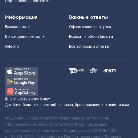
Партнерская программа
Информация
Важные ответы
Безопасность
Оформление и покупка
Конфиденциальность
Возврат и обмен билета
Оферта
Все вопросы и ответы
©
2011–2026
Купибилет
Дешёвые билеты на самолёт и поезд, бронирование и онлайн-заказ
Ж/Д билеты предоставляются партнёрами, в том числе
с использованием веб-системы ООО «РЖД – Цифровые
пассажирские решения» на основании договора № ЦПР-1282
от 04.04.2024 заключенного с Поставщиком услуг и Договора