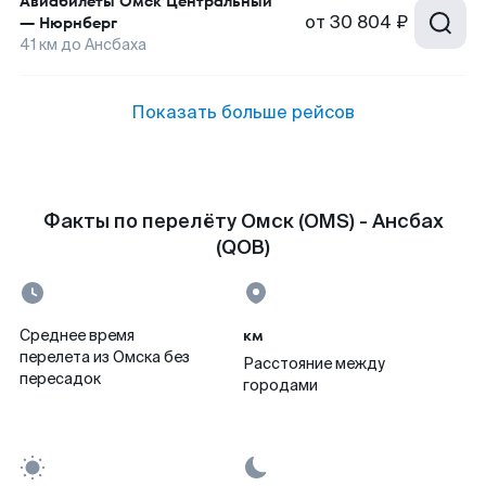
Авиабилеты
Омск Центральный
от
30 804 ₽
—
Нюрнберг
41
км до
Ансбаха
Показать больше рейсов
Факты по перелёту Омск (OMS) - Ансбах
(QOB)
км
Среднее время
перелета из Омска без
Расстояние между
пересадок
городами