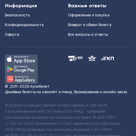
Информация
Важные ответы
Безопасность
Оформление и покупка
Конфиденциальность
Возврат и обмен билета
Оферта
Все вопросы и ответы
©
2011–2026
Купибилет
Дешёвые билеты на самолёт и поезд, бронирование и онлайн-заказ
Ж/Д билеты предоставляются партнёрами, в том числе
с использованием веб-системы ООО «РЖД – Цифровые
пассажирские решения» на основании договора № ЦПР-1282
от 04.04.2024 заключенного с Поставщиком услуг и Договора
ООО «РЖД-Цифровые пассажирские решения» c АО «ФПК»
№ ФПК-22-316 от 27.12.2022 г. Сайт не является официальным