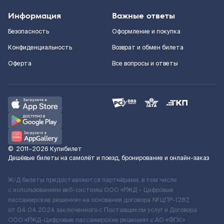
Информация
Важные ответы
Безопасность
Оформление и покупка
Конфиденциальность
Возврат и обмен билета
Оферта
Все вопросы и ответы
©
2011–2026
Купибилет
Дешёвые билеты на самолёт и поезд, бронирование и онлайн-заказ
Ж/Д билеты предоставляются партнёрами, в том числе
с использованием веб-системы ООО «РЖД – Цифровые
пассажирские решения» на основании договора № ЦПР-1282
от 04.04.2024 заключенного с Поставщиком услуг и Договора
ООО «РЖД-Цифровые пассажирские решения» c АО «ФПК»