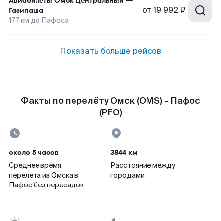
Авиабилеты
Омск Центральный
—
от
19 992 ₽
Газипаша
177
км до
Пафоса
Показать больше рейсов
Факты по перелёту Омск (OMS) - Пафос
(PFO)
около 5 часов
3844 км
Среднее время
Расстояние между
перелета из Омска в
городами
Пафос без пересадок