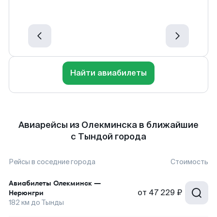
Найти авиабилеты
Авиарейсы из Олекминска в ближайшие
с Тындой города
Рейсы в соседние города
Стоимость
Авиабилеты
Олекминск
—
от
47 229 ₽
Нерюнгри
182
км до
Тынды