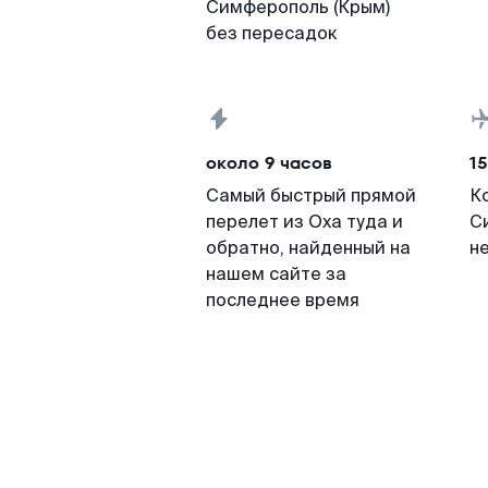
Симферополь (Крым)
без пересадок
около 9 часов
15
Самый быстрый прямой
К
перелет из Оха туда и
С
обратно, найденный на
н
нашем сайте за
последнее время