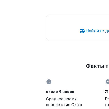
Найдите д
Факты по
около 9 часов
71
Среднее время
Р
перелета из Оха в
г