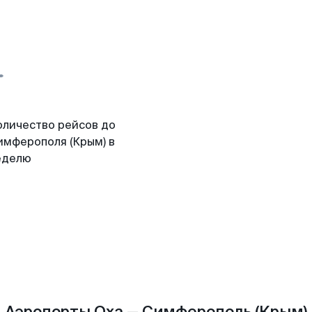
оличество рейсов до
имферополя (Крым) в
еделю
Аэропорты Оха — Симферополь (Крым)