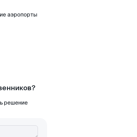
ие аэропорты
твенников?
ть решение