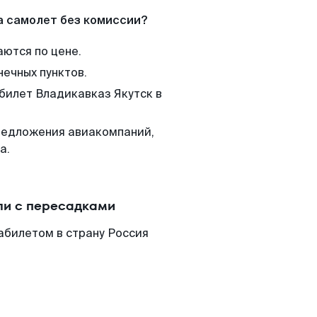
а самолет без комиссии?
аются по цене.
нечных пунктов.
 билет Владикавказ Якутск в
редложения авиакомпаний,
а.
ли с пересадками
абилетом в страну Россия