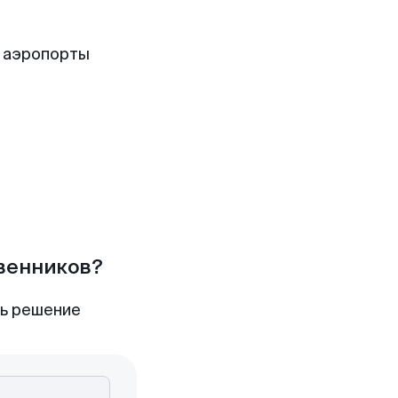
 аэропорты
твенников?
ть решение