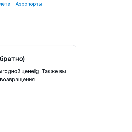
лёте
Аэропорты
обратно)
ыгодной цене🙌. Также вы
у возвращения