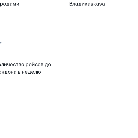
ородами
Владикавказа
оличество рейсов до
ондона в неделю