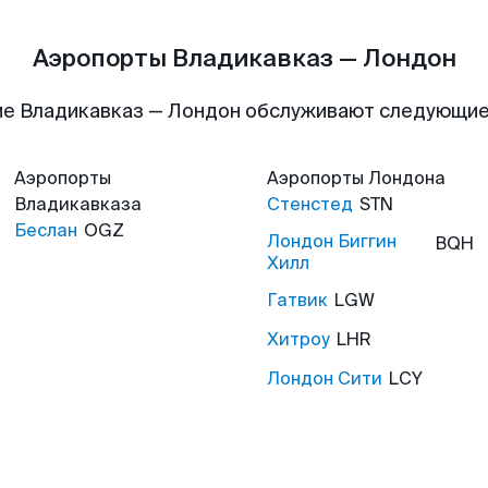
Аэропорты Владикавказ — Лондон
е Владикавказ — Лондон обслуживают следующи
Аэропорты
Аэропорты
Лондона
Владикавказа
Стенстед
STN
Беслан
OGZ
Лондон Биггин
BQH
Хилл
Гатвик
LGW
Хитроу
LHR
Лондон Сити
LCY