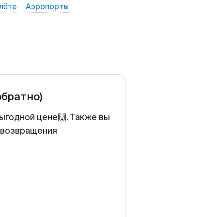
лёте
Аэропорты
обратно)
ыгодной цене🙌. Также вы
у возвращения