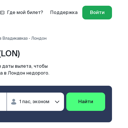
Где мой билет?
Поддержка
Войти
в Владикавказ - Лондон
(LON)
 даты вылета, чтобы
а в Лондон недорого.
Найти