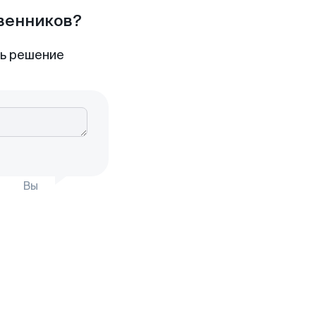
твенников?
ть решение
Вы