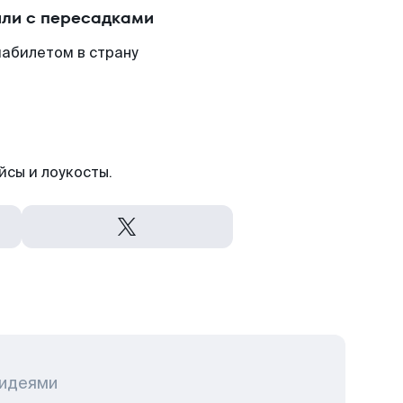
или с пересадками
иабилетом в страну
йсы и лоукосты.
 идеями