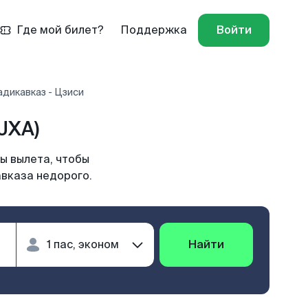
Где мой билет?
Поддержка
Войти
дикавказ - Цзиси
JXA)
ы вылета, чтобы
авказа недорого.
Найти