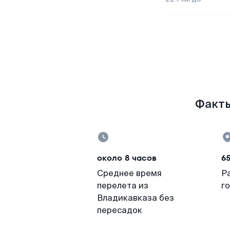
Факты
около 8 часов
6
Среднее время
Р
перелета из
г
Владикавказа без
пересадок