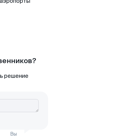
 аэропорты
твенников?
ть решение
Вы