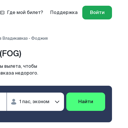
Где мой билет?
Поддержка
Войти
в Владикавказ - Фоджия
(FOG)
ы вылета, чтобы
авказа недорого.
Найти