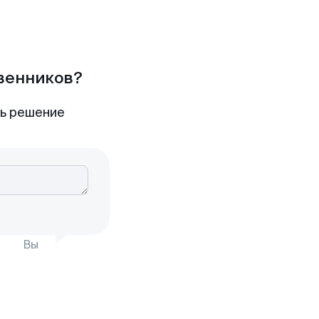
твенников?
ть решение
Вы