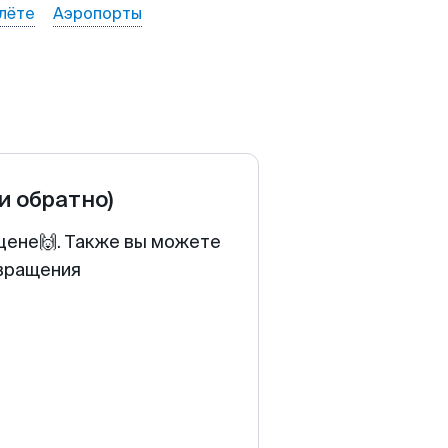
лёте
Аэропорты
 и обратно)
 цене🙌. Также вы можете
звращения