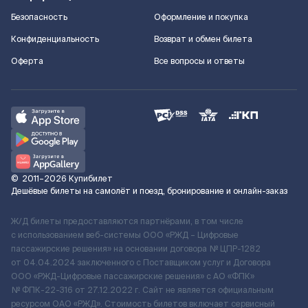
Безопасность
Оформление и покупка
Конфиденциальность
Возврат и обмен билета
Оферта
Все вопросы и ответы
©
2011–2026
Купибилет
Дешёвые билеты на самолёт и поезд, бронирование и онлайн-заказ
Ж/Д билеты предоставляются партнёрами, в том числе
с использованием веб-системы ООО «РЖД – Цифровые
пассажирские решения» на основании договора № ЦПР-1282
от 04.04.2024 заключенного с Поставщиком услуг и Договора
ООО «РЖД-Цифровые пассажирские решения» c АО «ФПК»
№ ФПК-22-316 от 27.12.2022 г. Сайт не является официальным
ресурсом ОАО «РЖД». Стоимость билетов включает сервисный