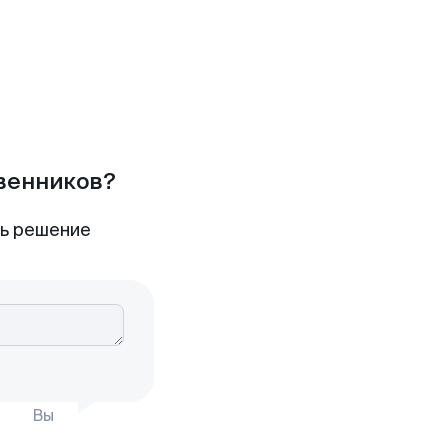
твенников?
ть решение
Вы