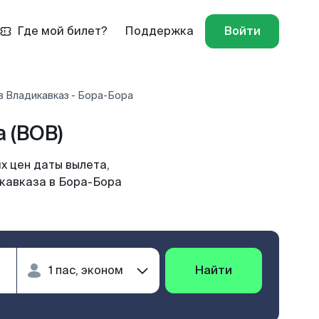
Где мой билет?
Поддержка
Войти
в Владикавказ - Бора-Бора
 (BOB)
х цен даты вылета,
икавказа в Бора-Бора
Найти