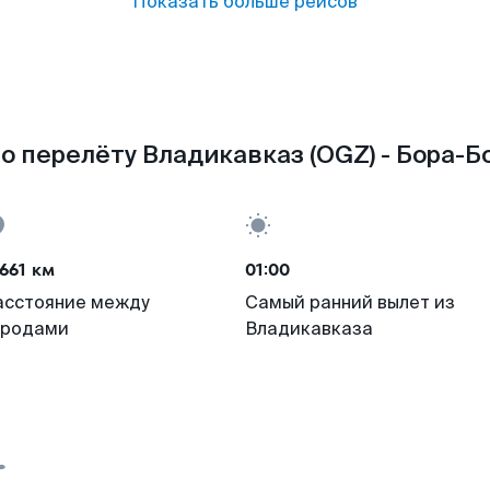
Показать больше рейсов
о перелёту Владикавказ (OGZ) - Бора-Бо
661 км
01:00
асстояние между
Самый ранний вылет из
ородами
Владикавказа