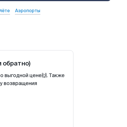
лёте
Аэропорты
и обратно)
о выгодной цене🙌. Также
ту возвращения