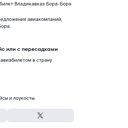
м билет Владикавказ Бора-Бора
редложения авиакомпаний,
Бора.
йс или с пересадками
 авиабилетом в страну
йсы и лоукосты.