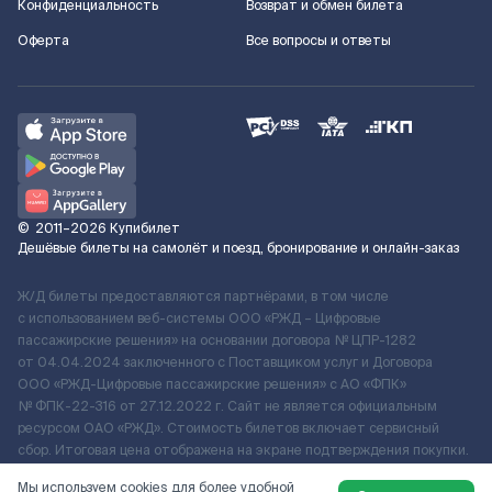
Конфиденциальность
Возврат и обмен билета
Оферта
Все вопросы и ответы
©
2011–2026
Купибилет
Дешёвые билеты на самолёт и поезд, бронирование и онлайн-заказ
Ж/Д билеты предоставляются партнёрами, в том числе
с использованием веб-системы ООО «РЖД – Цифровые
пассажирские решения» на основании договора № ЦПР-1282
от 04.04.2024 заключенного с Поставщиком услуг и Договора
ООО «РЖД-Цифровые пассажирские решения» c АО «ФПК»
№ ФПК-22-316 от 27.12.2022 г. Сайт не является официальным
ресурсом ОАО «РЖД». Стоимость билетов включает сервисный
сбор. Итоговая цена отображена на экране подтверждения покупки.
По вопросам рассмотрения обращений, жалоб, претензий граждан
Мы используем cookies для более удобной