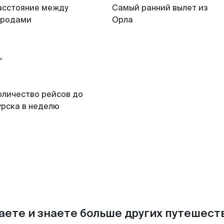
асстояние между
Самый ранний вылет из
ородами
Орла
оличество рейсов до
урска в неделю
аете и знаете больше других путешес