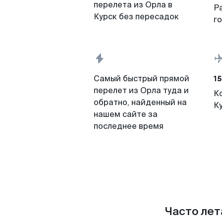
перелета из Орла в
Р
Курск без пересадок
г
15
Самый быстрый прямой
перелет из Орла туда и
К
обратно, найденный на
К
нашем сайте за
последнее время
Часто лет