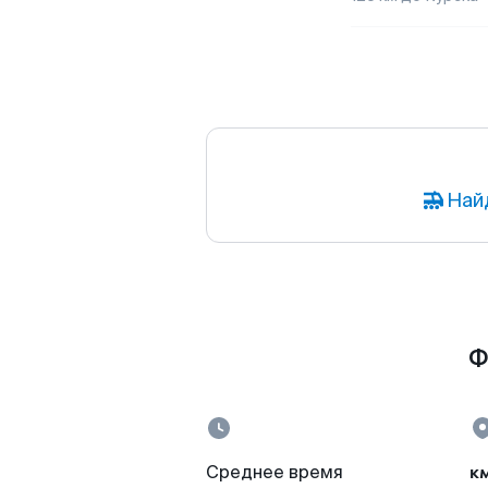
Най
Ф
к
Среднее время