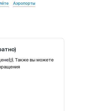
лёте
Аэропорты
ратно)
цене🙌. Также вы можете
звращения