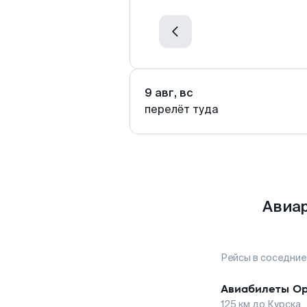
9 авг, вс
перелёт туда
Авиар
Рейсы в соседние
Авиабилеты
О
125
км до
Курска