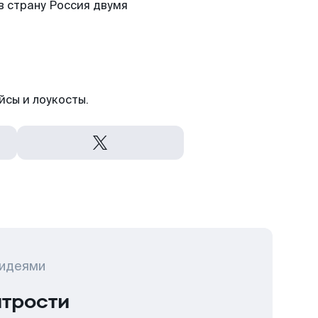
в страну Россия двумя
йсы и лоукосты.
 идеями
итрости