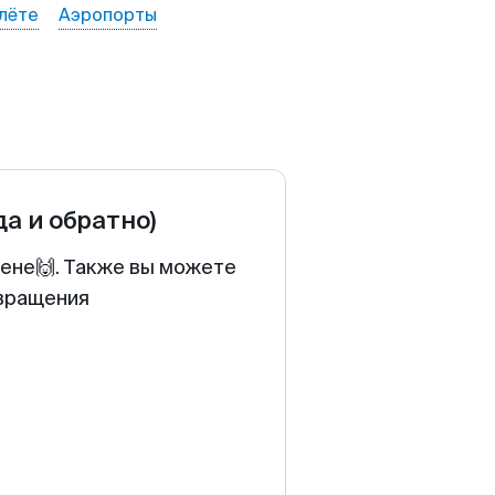
лёте
Аэропорты
да и обратно)
цене🙌. Также вы можете
звращения