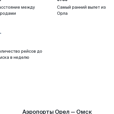
асстояние между
Самый ранний вылет из
ородами
Орла
оличество рейсов до
мска в неделю
Аэропорты Орел — Омск