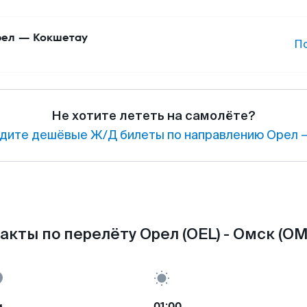
рел
—
Кокшетау
П
Не хотите лететь на самолёте?
дите дешёвые Ж/Д билеты по направлению Орел —
акты по перелёту Орел (OEL) - Омск (OM
м
01:00