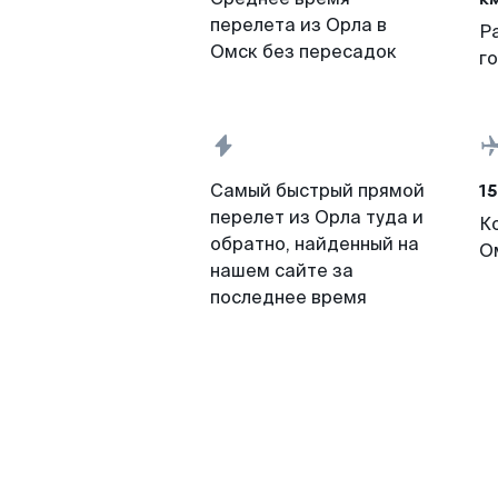
перелета из Орла в
Р
Омск без пересадок
г
15
Самый быстрый прямой
перелет из Орла туда и
К
обратно, найденный на
О
нашем сайте за
последнее время