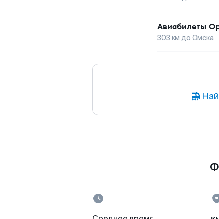
Авиабилеты
О
303
км до
Омска
Най
Ф
к
Среднее время