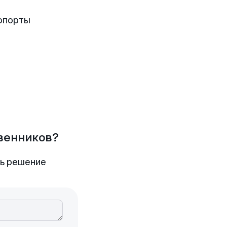
опорты
твенников?
ть решение