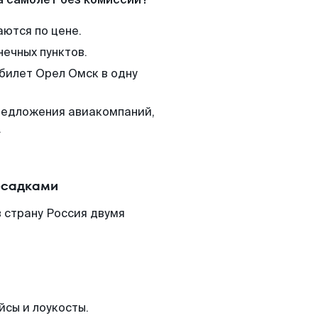
аются по цене.
нечных пунктов.
 билет Орел Омск в одну
редложения авиакомпаний,
.
есадками
 страну Россия двумя
йсы и лоукосты.