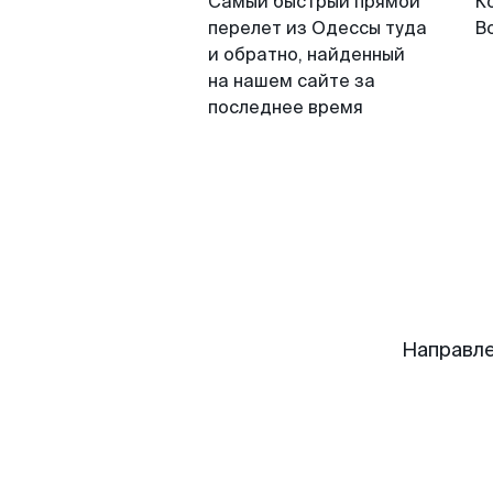
Самый быстрый прямой
К
перелет из Одессы туда
В
и обратно, найденный
на нашем сайте за
последнее время
Направле