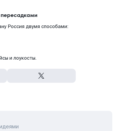
с пересадками
ану Россия двумя способами:
йсы и лоукосты.
 идеями