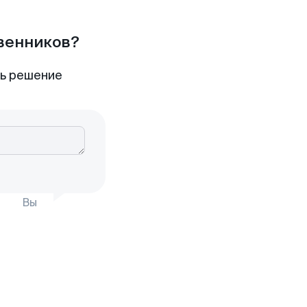
твенников?
ть решение
Вы