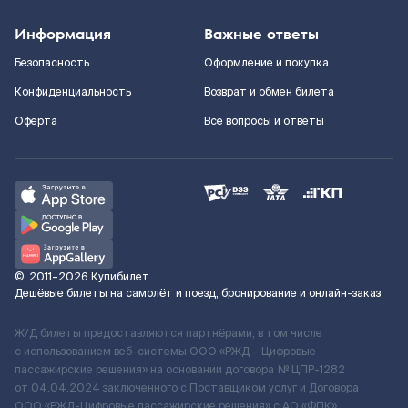
Информация
Важные ответы
Безопасность
Оформление и покупка
Конфиденциальность
Возврат и обмен билета
Оферта
Все вопросы и ответы
©
2011–2026
Купибилет
Дешёвые билеты на самолёт и поезд, бронирование и онлайн-заказ
Ж/Д билеты предоставляются партнёрами, в том числе
с использованием веб-системы ООО «РЖД – Цифровые
пассажирские решения» на основании договора № ЦПР-1282
от 04.04.2024 заключенного с Поставщиком услуг и Договора
ООО «РЖД-Цифровые пассажирские решения» c АО «ФПК»