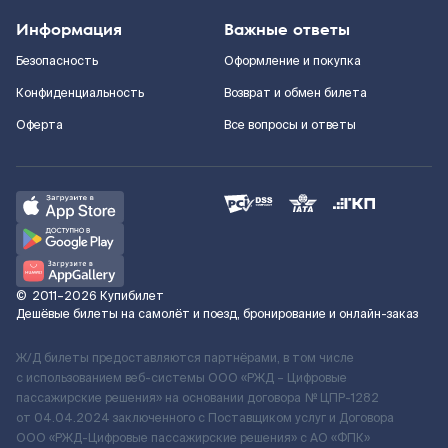
Информация
Важные ответы
Безопасность
Оформление и покупка
Конфиденциальность
Возврат и обмен билета
Оферта
Все вопросы и ответы
©
2011–2026
Купибилет
Дешёвые билеты на самолёт и поезд, бронирование и онлайн-заказ
Ж/Д билеты предоставляются партнёрами, в том числе
с использованием веб-системы ООО «РЖД – Цифровые
пассажирские решения» на основании договора № ЦПР-1282
от 04.04.2024 заключенного с Поставщиком услуг и Договора
ООО «РЖД-Цифровые пассажирские решения» c АО «ФПК»