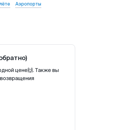
лёте
Аэропорты
 обратно)
одной цене🙌. Также вы
у возвращения