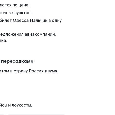
аются по цене.
нечных пунктов.
 билет Одесса Нальчик в одну
редложения авиакомпаний,
ика.
с пересадками
том в страну Россия двумя
йсы и лоукосты.