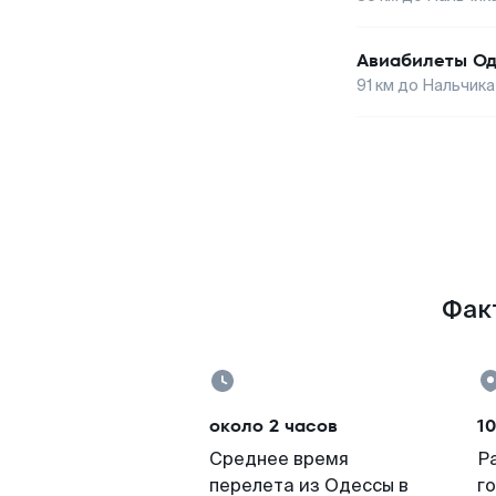
Авиабилеты
Од
91
км до
Нальчика
Факт
около 2 часов
10
Среднее время
Р
перелета из Одессы в
г