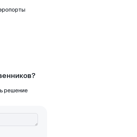
аэропорты
твенников?
ть решение