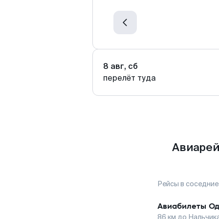
8 авг, сб
перелёт туда
Авиарей
Рейсы в соседние
Авиабилеты
Од
86
км до
Нальчик