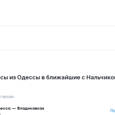
сы из Одессы в ближайшие с Нальчико
 города
есса
—
Владикавказ
П
а