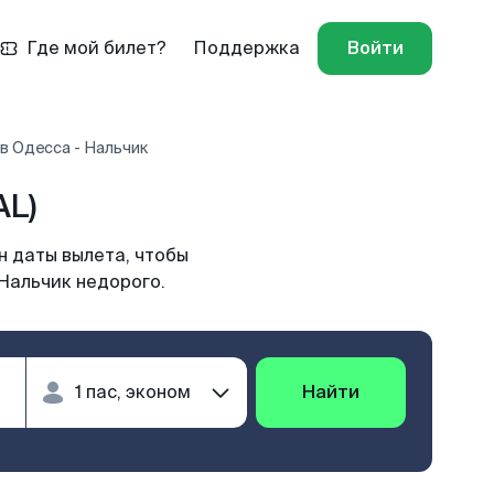
Где мой билет?
Поддержка
Войти
в Одесса - Нальчик
AL)
н даты вылета, чтобы
 Нальчик недорого.
Найти