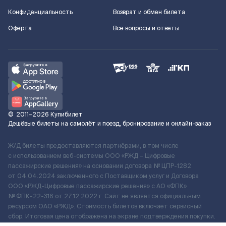
Конфиденциальность
Возврат и обмен билета
Оферта
Все вопросы и ответы
©
2011–2026
Купибилет
Дешёвые билеты на самолёт и поезд, бронирование и онлайн-заказ
Ж/Д билеты предоставляются партнёрами, в том числе
с использованием веб-системы ООО «РЖД – Цифровые
пассажирские решения» на основании договора № ЦПР-1282
от 04.04.2024 заключенного с Поставщиком услуг и Договора
ООО «РЖД-Цифровые пассажирские решения» c АО «ФПК»
№ ФПК-22-316 от 27.12.2022 г. Сайт не является официальным
ресурсом ОАО «РЖД». Стоимость билетов включает сервисный
сбор. Итоговая цена отображена на экране подтверждения покупки.