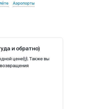
лёте
Аэропорты
туда и обратно)
одной цене🙌. Также вы
у возвращения