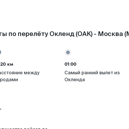
ы по перелёту Окленд (OAK) - Москва 
420 км
01:00
асстояние между
Самый ранний вылет из
ородами
Окленда