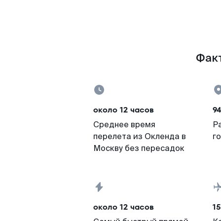
Факт
около 12 часов
9
Среднее время
Р
перелета из Окленда в
г
Москву без пересадок
около 12 часов
15