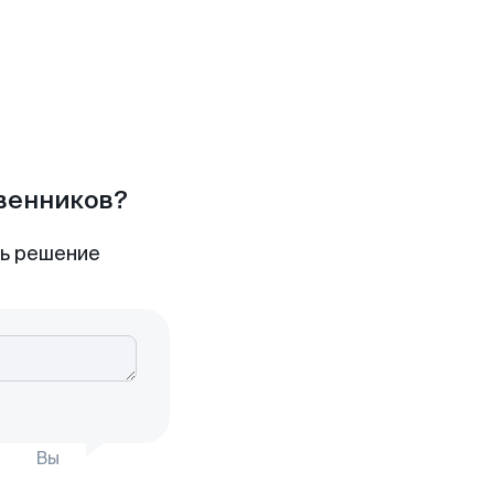
твенников?
ть решение
Вы