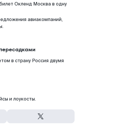
 билет Окленд Москва в одну
редложения авиакомпаний,
ы.
 пересадками
том в страну Россия двумя
йсы и лоукосты.