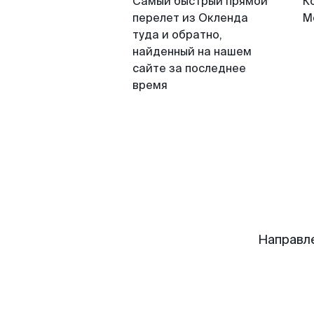
Самый быстрый прямой
К
перелет из Окленда
М
туда и обратно,
найденный на нашем
сайте за последнее
время
Направл