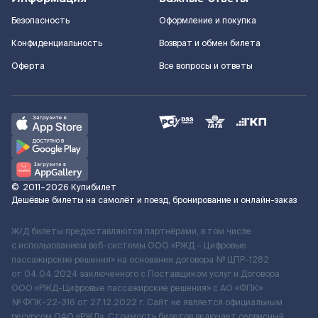
Безопасность
Оформление и покупка
Конфиденциальность
Возврат и обмен билета
Оферта
Все вопросы и ответы
©
2011–2026
Купибилет
Дешёвые билеты на самолёт и поезд, бронирование и онлайн-заказ
Ж/Д билеты предоставляются партнёрами, в том числе
с использованием веб-системы ООО «РЖД – Цифровые
пассажирские решения» на основании договора № ЦПР-1282
от 04.04.2024 заключенного с Поставщиком услуг и Договора
ООО «РЖД-Цифровые пассажирские решения» c АО «ФПК»
№ ФПК-22-316 от 27.12.2022 г. Сайт не является официальным
ресурсом ОАО «РЖД». Стоимость билетов включает сервисный