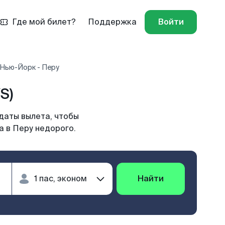
Где мой билет?
Поддержка
Войти
 Нью-Йорк - Перу
S)
даты вылета, чтобы
а в Перу недорого.
Найти