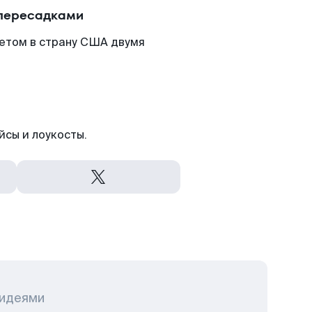
 пересадками
етом в страну США двумя
йсы и лоукосты.
 идеями