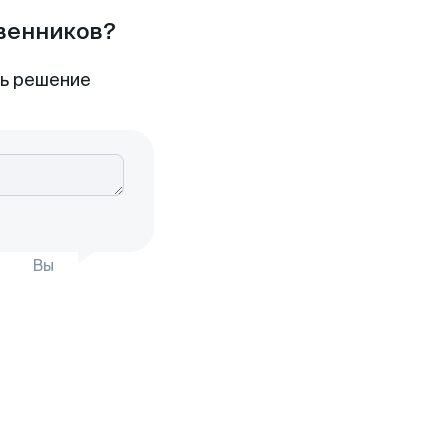
твенников?
ть решение
Вы