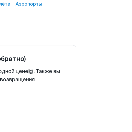
лёте
Аэропорты
обратно)
одной цене🙌. Также вы
у возвращения