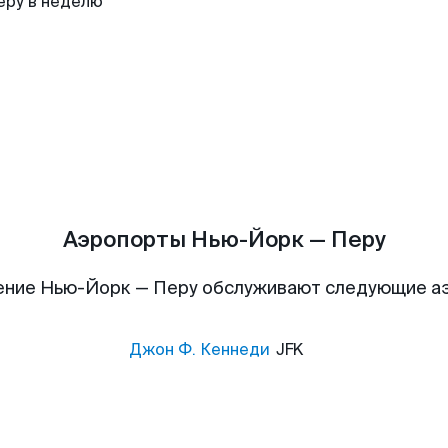
еру в неделю
Аэропорты Нью-Йорк — Перу
ение Нью-Йорк — Перу обслуживают следующие а
Джон Ф. Кеннеди
JFK