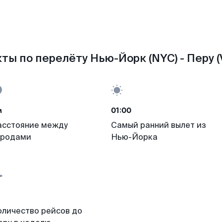
ты по перелёту Нью-Йорк (NYC) - Перу (
м
01:00
асстояние между
Самый ранний вылет из
ородами
Нью-Йорка
оличество рейсов до