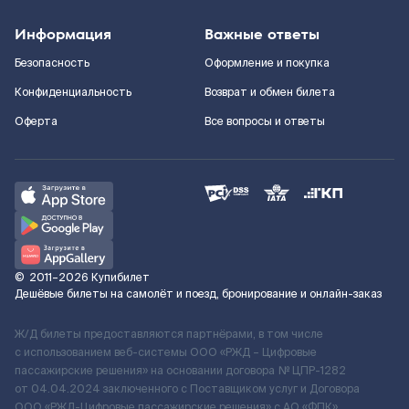
Информация
Важные ответы
Безопасность
Оформление и покупка
Конфиденциальность
Возврат и обмен билета
Оферта
Все вопросы и ответы
©
2011–2026
Купибилет
Дешёвые билеты на самолёт и поезд, бронирование и онлайн-заказ
Ж/Д билеты предоставляются партнёрами, в том числе
с использованием веб-системы ООО «РЖД – Цифровые
пассажирские решения» на основании договора № ЦПР-1282
от 04.04.2024 заключенного с Поставщиком услуг и Договора
ООО «РЖД-Цифровые пассажирские решения» c АО «ФПК»