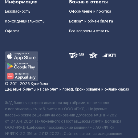
Информация
Важные ответы
Безопасность
Оформление и покупка
Конфиденциальность
Возврат и обмен билета
Оферта
Все вопросы и ответы
©
2011–2026
Купибилет
Дешёвые билеты на самолёт и поезд, бронирование и онлайн-заказ
Ж/Д билеты предоставляются партнёрами, в том числе
с использованием веб-системы ООО «РЖД – Цифровые
пассажирские решения» на основании договора № ЦПР-1282
от 04.04.2024 заключенного с Поставщиком услуг и Договора
ООО «РЖД-Цифровые пассажирские решения» c АО «ФПК»
№ ФПК-22-316 от 27.12.2022 г. Сайт не является официальным