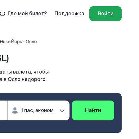
Где мой билет?
Поддержка
Войти
 Нью-Йорк - Осло
L)
даты вылета, чтобы
а в Осло недорого.
Найти