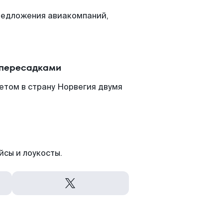
редложения авиакомпаний,
 пересадками
етом в страну Норвегия двумя
йсы и лоукосты.