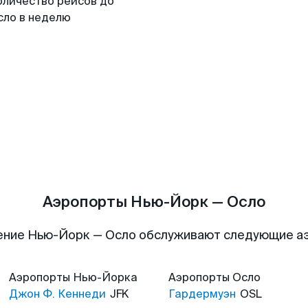
оличество рейсов до
сло в неделю
Аэропорты Нью-Йорк — Осло
ение Нью-Йорк — Осло обслуживают следующие а
Аэропорты
Нью-Йорка
Аэропорты
Осло
Джон Ф. Кеннеди
JFK
Гардермуэн
OSL