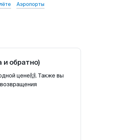
лёте
Аэропорты
а и обратно)
одной цене🙌. Также вы
у возвращения