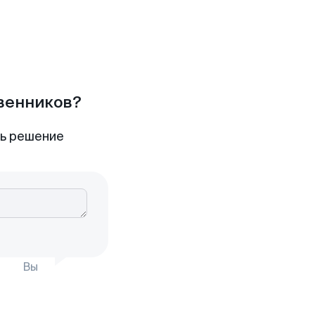
твенников?
ть решение
Вы