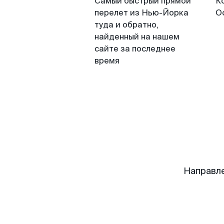
Самый быстрый прямой
К
перелет из Нью-Йорка
О
туда и обратно,
найденный на нашем
сайте за последнее
время
Направл