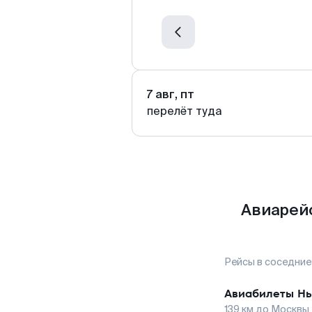
7 авг, пт
перелёт туда
Авиарейс
Рейсы в соседние
Авиабилеты
Нь
139
км до
Москвы