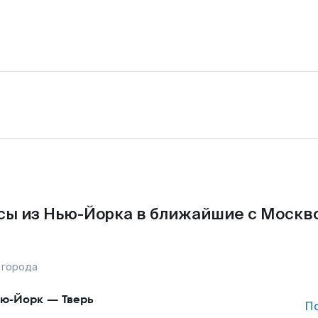
ы из Нью-Йорка в ближайшие с Москв
 города
ю-Йорк
—
Тверь
П