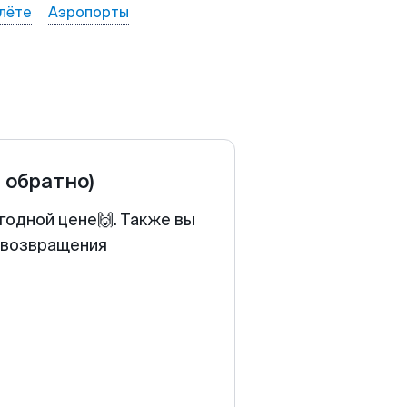
лёте
Аэропорты
и обратно)
годной цене🙌. Также вы
у возвращения