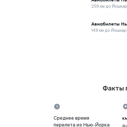
259
км до
Йошкар
Авиабилеты
Нь
149
км до
Йошкар
Факты п
к
Среднее время
перелета из Нью-Йорка
Р