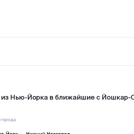
из Нью-Йорка в ближайшие с Йошкар-
 города
ю-Йорк
—
Нижний Новгород