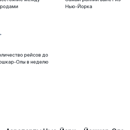
ородами
Нью-Йорка
оличество рейсов до
ошкар-Олы в неделю