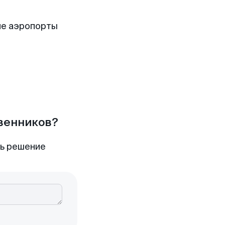
е аэропорты
твенников?
ть решение