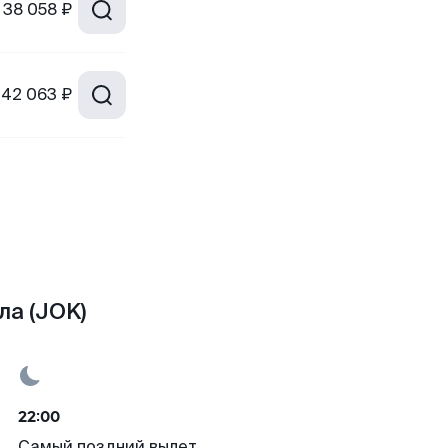
38 058 ₽
42 063 ₽
ла (JOK)
22:00
Самый поздний вылет