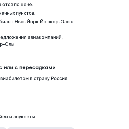
аются по цене.
нечных пунктов.
м билет Нью-Йорк Йошкар-Ола в
редложения авиакомпаний,
р-Олы.
с или с пересадками
виабилетом в страну Россия
йсы и лоукосты.