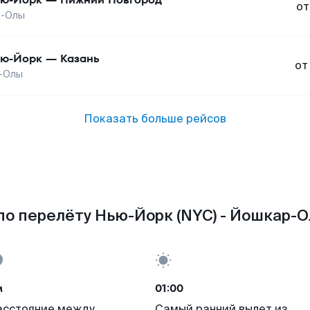
от
-Олы
ю-Йорк
—
Казань
от
-Олы
Показать больше рейсов
о перелёту Нью-Йорк (NYC) - Йошкар-О
м
01:00
асстояние между
Самый ранний вылет из