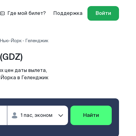
Где мой билет?
Поддержка
Войти
 Нью-Йорк - Геленджик
(GDZ)
х цен даты вылета,
-Йорка в Геленджик
Найти