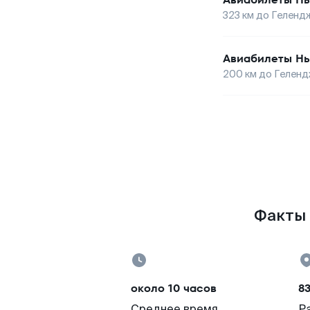
323
км до
Геленд
Авиабилеты
Нь
200
км до
Геленд
Факты 
около 10 часов
8
Среднее время
Р