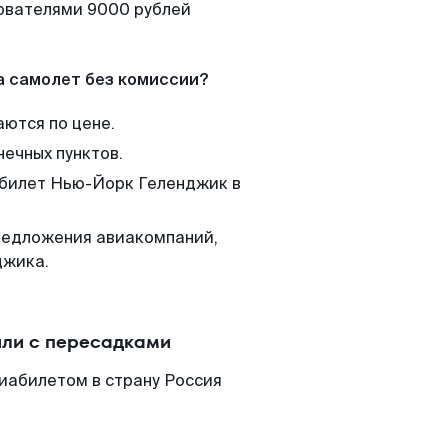
зователями 9000 рублей
а самолет без комиссии?
аются по цене.
нечных пунктов.
м билет Нью-Йорк Геленджик в
редложения авиакомпаний,
джика.
или с пересадками
иабилетом в страну Россия