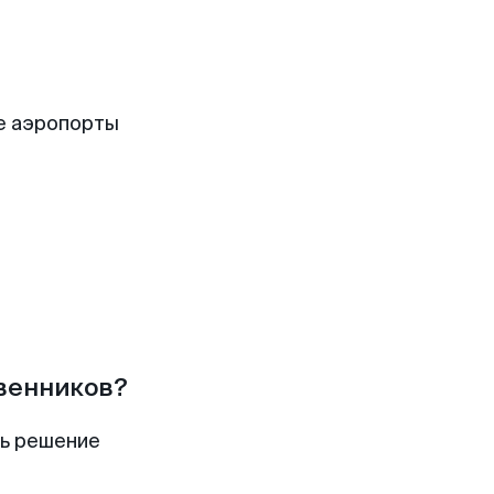
е аэропорты
твенников?
ть решение