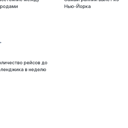
ородами
Нью-Йорка
оличество рейсов до
еленджика в неделю