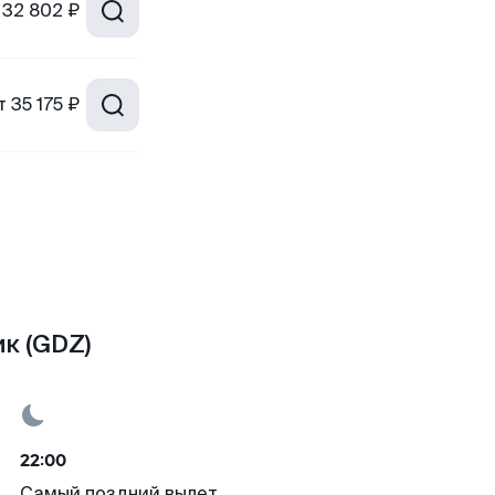
32 802 ₽
т
35 175 ₽
к (GDZ)
22:00
Самый поздний вылет