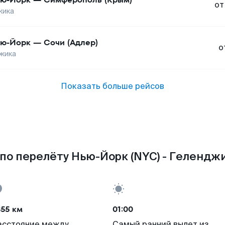
от
жика
ю-Йорк
—
Сочи (Адлер)
о
жика
Показать больше рейсов
по перелёту Нью-Йорк (NYC) - Геленджи
355 км
01:00
асстояние между
Самый ранний вылет из