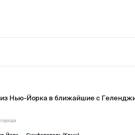
из Нью-Йорка в ближайшие с Гелендж
 города
ю-Йорк
—
Симферополь (Крым)