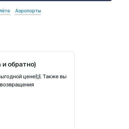
лёте
Аэропорты
а и обратно)
выгодной цене🙌. Также вы
у возвращения