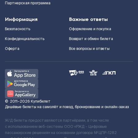
Партнерская программа
Информация
Важные ответы
Безопасность
Оформление и покупка
Конфиденциальность
Возврат и обмен билета
Оферта
Все вопросы и ответы
©
2011–2026
Купибилет
Дешёвые билеты на самолёт и поезд, бронирование и онлайн-заказ
Ж/Д билеты предоставляются партнёрами, в том числе
с использованием веб-системы ООО «РЖД – Цифровые
пассажирские решения» на основании договора № ЦПР-1282