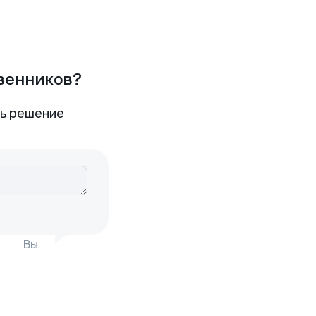
твенников?
ть решение
Вы