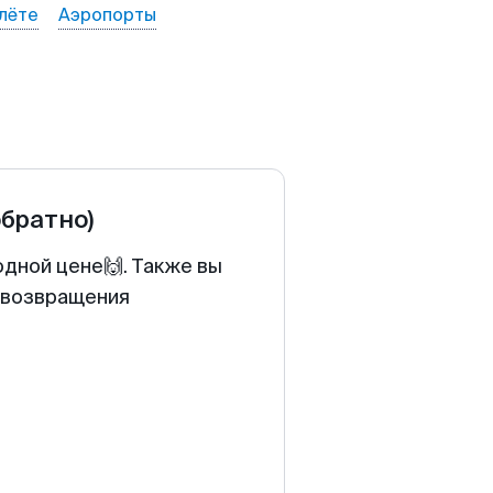
лёте
Аэропорты
обратно)
одной цене🙌. Также вы
у возвращения