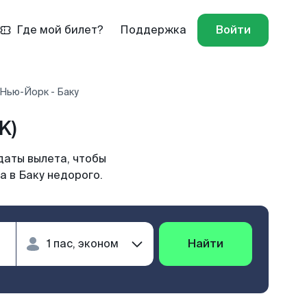
Где мой билет?
Поддержка
Войти
Нью-Йорк - Баку
K)
даты вылета, чтобы
а в Баку недорого.
Найти