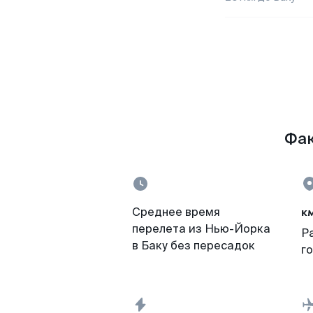
Фак
к
Среднее время
перелета из Нью-Йорка
Р
в Баку без пересадок
г