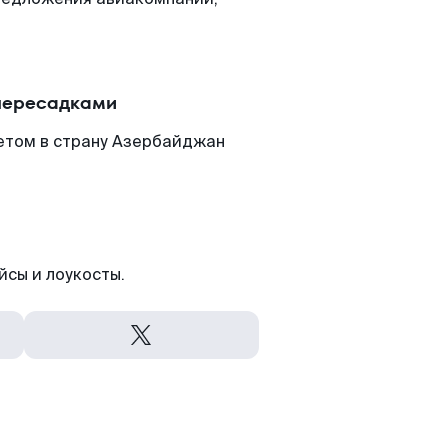
 пересадками
етом в страну Азербайджан
йсы и лоукосты.