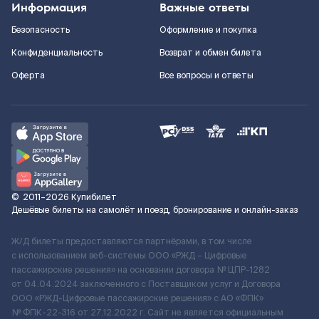
Информация
Важные ответы
Безопасность
Оформление и покупка
Конфиденциальность
Возврат и обмен билета
Оферта
Все вопросы и ответы
©
2011–2026
Купибилет
Дешёвые билеты на самолёт и поезд, бронирование и онлайн-заказ
Ж/Д билеты предоставляются партнёрами, в том числе
с использованием веб-системы ООО «РЖД – Цифровые
пассажирские решения» на основании договора № ЦПР-1282
от 04.04.2024 заключенного с Поставщиком услуг и Договора
ООО «РЖД-Цифровые пассажирские решения» c АО «ФПК»
№ ФПК-22-316 от 27.12.2022 г. Сайт не является официальным