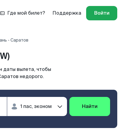
Где мой билет?
Поддержка
Войти
ань - Саратов
TW)
н даты вылета, чтобы
Саратов недорого.
Найти