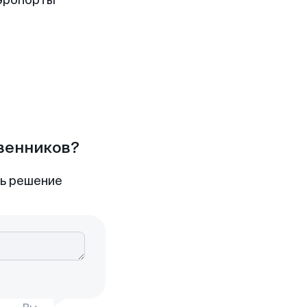
эропорты
твенников?
ть решение