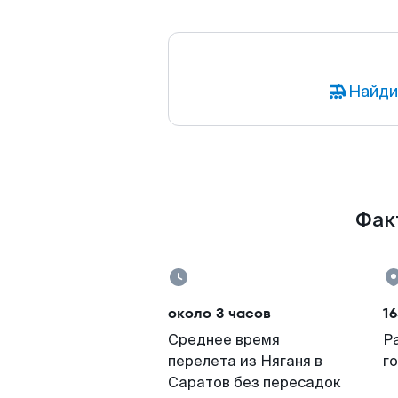
Найди
Факт
около 3 часов
16
Среднее время
Р
перелета из Няганя в
г
Саратов без пересадок