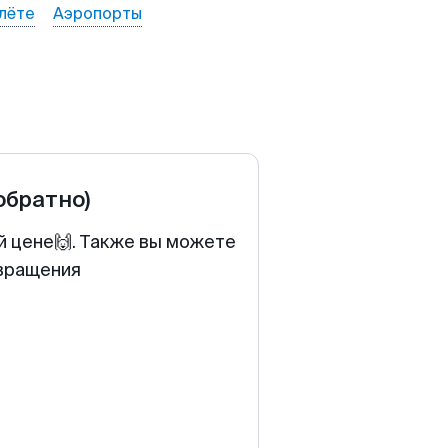
лёте
Аэропорты
обратно)
й цене🙌. Также вы можете
звращения