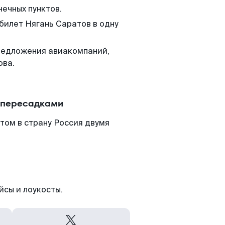
нечных пунктов.
 билет Нягань Саратов в одну
редложения авиакомпаний,
ова.
с пересадками
том в страну Россия двумя
йсы и лоукосты.