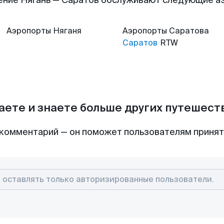
ение Нягань — Саратов обслуживают следующие а
Аэропорты
Няганя
Аэропорты
Саратова
Саратов
RTW
аете и знаете больше других путешес
комментарий — он поможет пользователям приня