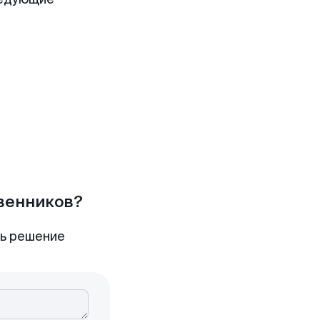
твенников?
ть решение