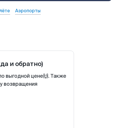
лёте
Аэропорты
уда и обратно)
по выгодной цене🙌. Также
ту возвращения