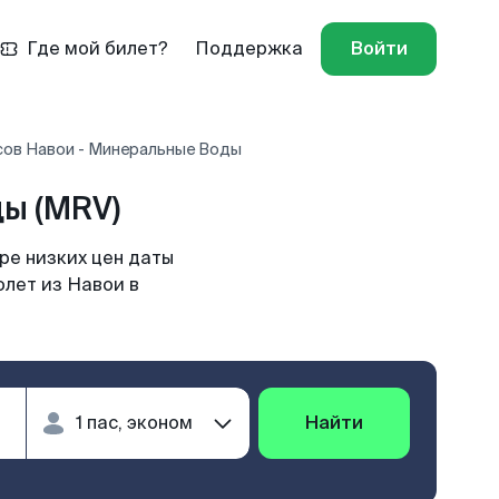
Где мой билет?
Поддержка
Войти
сов Навои - Минеральные Воды
ы (MRV)
ре низких цен даты
олет из Навои в
Найти