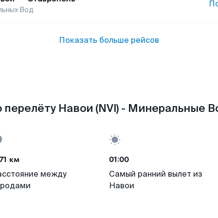
П
льных Вод
Показать больше рейсов
 перелёту Навои (NVI) - Минеральные В
71 км
01:00
асстояние между
Самый ранний вылет из
ородами
Навои