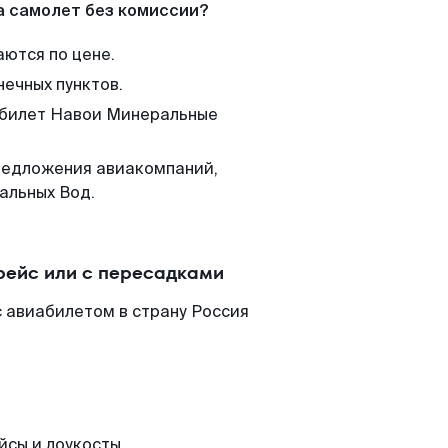
а самолет без комиссии?
аются по цене.
нечных пунктов.
м билет Навои Минеральные
редложения авиакомпаний,
альных Вод.
рейс или с пересадками
 авиабилетом в страну Россия
йсы и лоукосты.