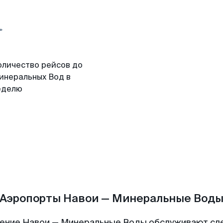
оличество рейсов до
инеральных Вод в
еделю
Аэропорты Навои — Минеральные Вод
ение Навои — Минеральные Воды обслуживают с