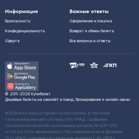
Информация
Важные ответы
Безопасность
Оформление и покупка
Конфиденциальность
Возврат и обмен билета
Оферта
Все вопросы и ответы
©
2011–2026
Купибилет
Дешёвые билеты на самолёт и поезд, бронирование и онлайн-заказ
Ж/Д билеты предоставляются партнёрами, в том числе
с использованием веб-системы ООО «РЖД – Цифровые
пассажирские решения» на основании договора № ЦПР-1282
от 04.04.2024 заключенного с Поставщиком услуг и Договора
ООО «РЖД-Цифровые пассажирские решения» c АО «ФПК»