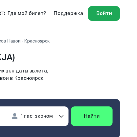
Где мой билет?
Поддержка
Войти
ов Навои - Красноярск
KJA)
х цен даты вылета,
авои в Красноярск
Найти