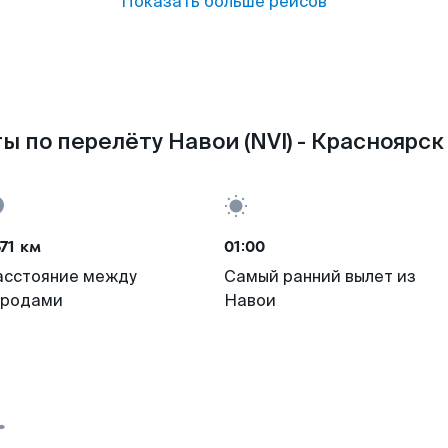
Показать больше рейсов
ы по перелёту Навои (NVI) - Красноярск 
71 км
01:00
асстояние между
Самый ранний вылет из
ородами
Навои