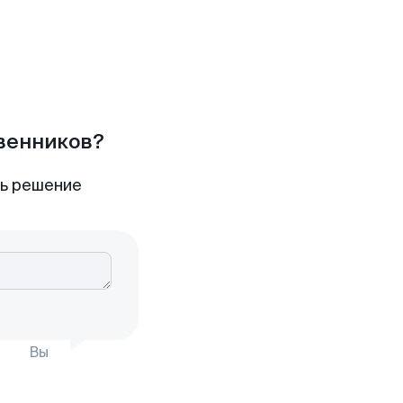
твенников?
ть решение
Вы