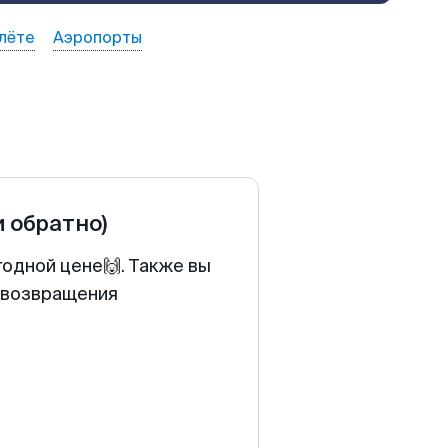
лёте
Аэропорты
и обратно)
годной цене🙌. Также вы
у возвращения