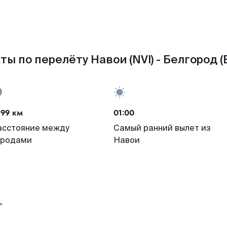
ты по перелёту Навои (NVI) - Белгород (
499 км
01:00
асстояние между
Самый ранний вылет из
ородами
Навои