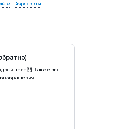
лёте
Аэропорты
 обратно)
одной цене🙌. Также вы
у возвращения