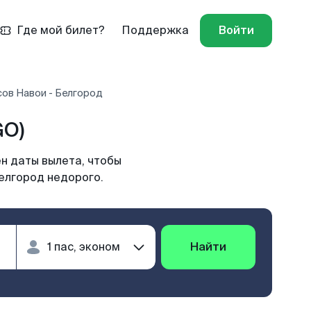
Где мой билет?
Поддержка
Войти
сов Навои - Белгород
GO)
н даты вылета, чтобы
елгород недорого.
Найти