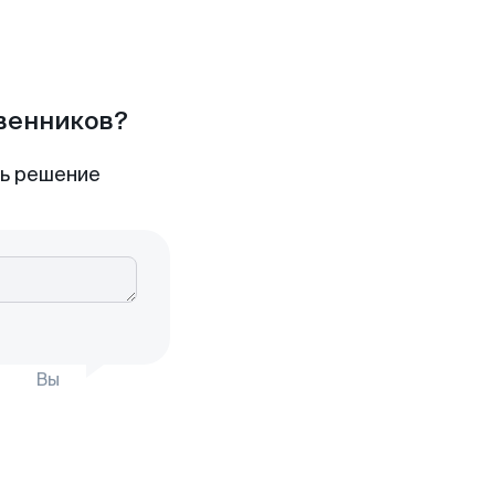
твенников?
ть решение
Вы