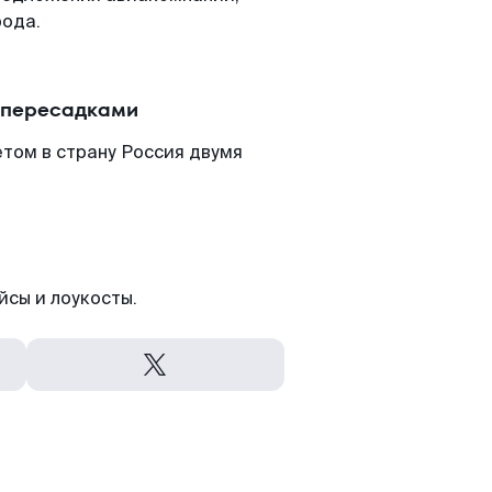
рода.
с пересадками
том в страну Россия двумя
йсы и лоукосты.