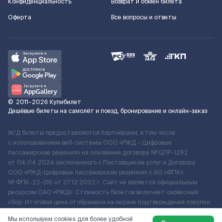
Конфиденциальность
Возврат и обмен билета
Оферта
Все вопросы и ответы
©
2011–2026
Купибилет
Дешёвые билеты на самолёт и поезд, бронирование и онлайн-заказ
Ж/Д билеты предоставляются партнёрами, в том числе
с использованием веб-системы ООО «РЖД – Цифровые
пассажирские решения» на основании договора № ЦПР-1282
от 04.04.2024 заключенного с Поставщиком услуг и Договора
ООО «РЖД-Цифровые пассажирские решения» c АО «ФПК»
№ ФПК-22-316 от 27.12.2022 г. Сайт не является официальным
ресурсом ОАО «РЖД». Стоимость билетов включает сервисный
сбор. Итоговая цена отображена на экране подтверждения покупки.
По вопросам рассмотрения обращений, жалоб, претензий граждан
Мы используем cookies для более удобной