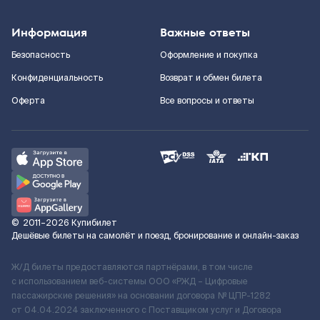
Информация
Важные ответы
Безопасность
Оформление и покупка
Конфиденциальность
Возврат и обмен билета
Оферта
Все вопросы и ответы
©
2011–2026
Купибилет
Дешёвые билеты на самолёт и поезд, бронирование и онлайн-заказ
Ж/Д билеты предоставляются партнёрами, в том числе
с использованием веб-системы ООО «РЖД – Цифровые
пассажирские решения» на основании договора № ЦПР-1282
от 04.04.2024 заключенного с Поставщиком услуг и Договора