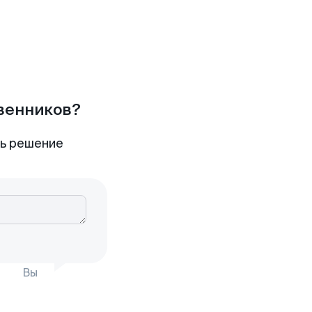
твенников?
ть решение
Вы