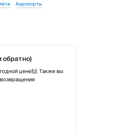
лёте
Аэропорты
и обратно)
годной цене🙌. Также вы
у возвращения