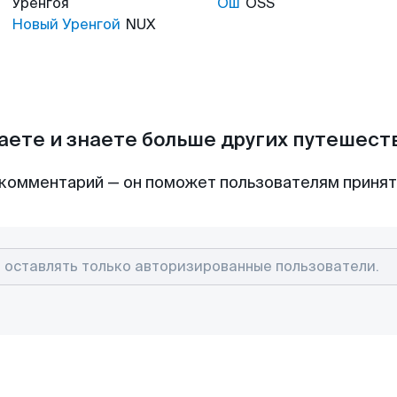
Уренгоя
Ош
OSS
Новый Уренгой
NUX
аете и знаете больше других путешес
комментарий — он поможет пользователям приня