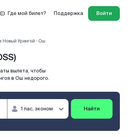
Где мой билет?
Поддержка
Войти
в Новый Уренгой - Ош
OSS)
аты вылета, чтобы
нгоя в Ош недорого.
Найти