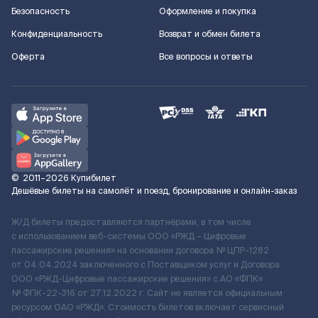
Безопасность
Оформление и покупка
Конфиденциальность
Возврат и обмен билета
Оферта
Все вопросы и ответы
©
2011–2026
Купибилет
Дешёвые билеты на самолёт и поезд, бронирование и онлайн-заказ
Ж/Д билеты предоставляются партнёрами, в том числе
с использованием веб-системы ООО «РЖД – Цифровые
пассажирские решения» на основании договора № ЦПР-1282
от 04.04.2024 заключенного с Поставщиком услуг и Договора
ООО «РЖД-Цифровые пассажирские решения» c АО «ФПК»
№ ФПК-22-316 от 27.12.2022 г. Сайт не является официальным
ресурсом ОАО «РЖД». Стоимость билетов включает сервисный