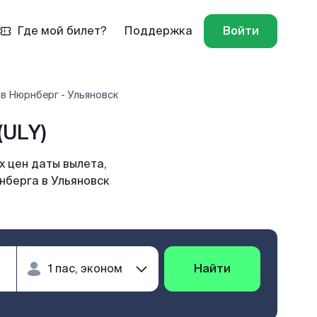
Где мой билет?
Поддержка
Войти
в Нюрнберг - Ульяновск
(ULY)
х цен даты вылета,
нберга в Ульяновск
Найти