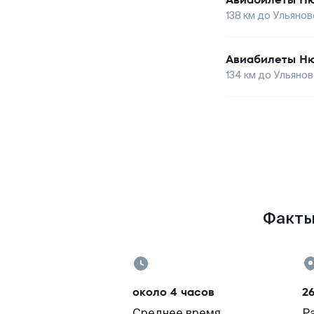
138
км до
Ульянов
Авиабилеты
Ню
134
км до
Ульянов
Факты 
около 4 часов
26
Среднее время
Р