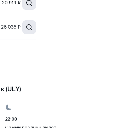
т
20 919 ₽
26 035 ₽
к (ULY)
22:00
Самый поздний вылет