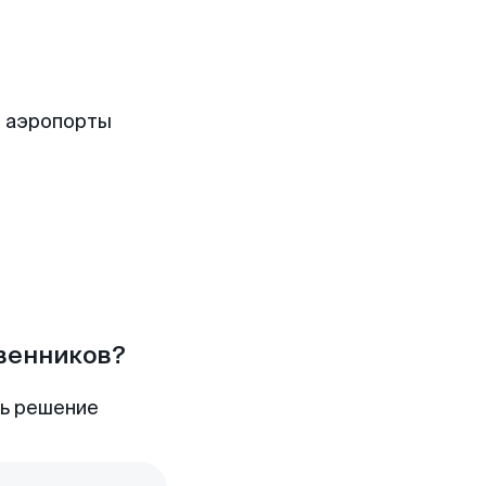
е аэропорты
твенников?
ть решение