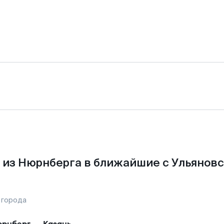
 из Нюрнберга в ближайшие с Ульяновс
 города
рнберг
—
Казань