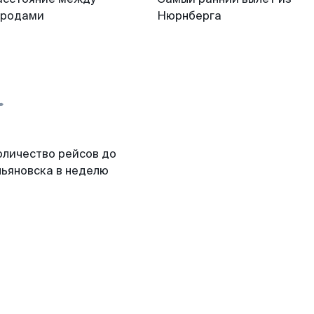
ородами
Нюрнберга
оличество рейсов до
льяновска в неделю