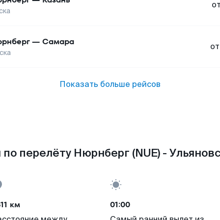
о
ска
рнберг
—
Самара
от
ска
Показать больше рейсов
по перелёту Нюрнберг (NUE) - Ульяновс
11 км
01:00
асстояние между
Самый ранний вылет из