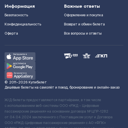
Информация
Важные ответы
Безопасность
Оформление и покупка
Конфиденциальность
Возврат и обмен билета
Оферта
Все вопросы и ответы
©
2011–2026
Купибилет
Дешёвые билеты на самолёт и поезд, бронирование и онлайн-заказ
Ж/Д билеты предоставляются партнёрами, в том числе
с использованием веб-системы ООО «РЖД – Цифровые
пассажирские решения» на основании договора № ЦПР-1282
от 04.04.2024 заключенного с Поставщиком услуг и Договора
ООО «РЖД-Цифровые пассажирские решения» c АО «ФПК»