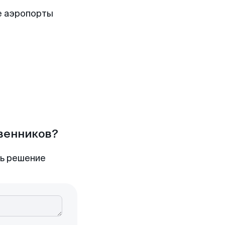
е аэропорты
твенников?
ть решение