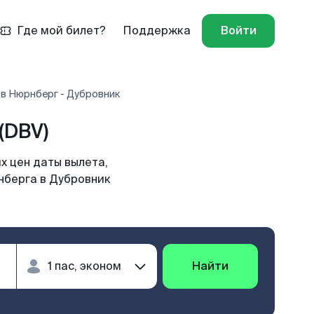
Где мой билет?
Поддержка
Войти
в Нюрнберг - Дубровник
(DBV)
х цен даты вылета,
нберга в Дубровник
Найти