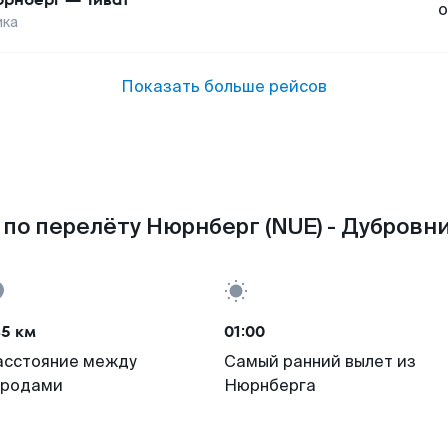
о
ика
Показать больше рейсов
по перелёту Нюрнберг (NUE) - Дубровни
45 км
01:00
асстояние между
Самый ранний вылет из
ородами
Нюрнберга