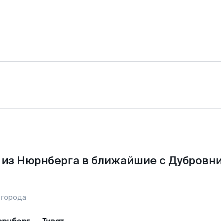
из Нюрнберга в ближайшие с Дубровн
 города
рнберг
—
Тиват