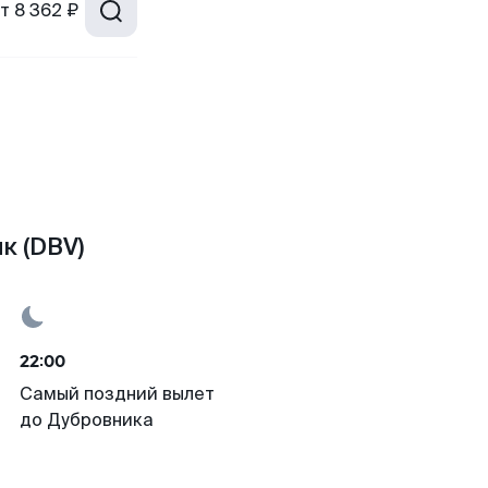
т
8 362 ₽
к (DBV)
22:00
Самый поздний вылет
до Дубровника