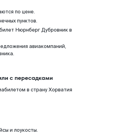
аются по цене.
нечных пунктов.
 билет Нюрнберг Дубровник в
редложения авиакомпаний,
вника.
или с пересадками
иабилетом в страну Хорватия
йсы и лоукосты.