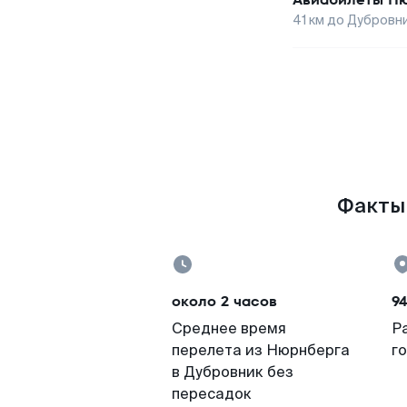
41
км до
Дубровн
Факты 
около 2 часов
9
Среднее время
Р
перелета из Нюрнберга
г
в Дубровник без
пересадок